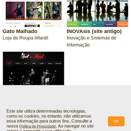
Gato Malhado
INOVAsis (site antigo)
Loja de Roupa Infantil
Inovação e Sistemas de
Informação
Sal & Rock
Grupo musical
1
2
3
4
5
6
7
8
9
10
11
12
Este site utiliza determinadas tecnologias,
como os cookies, no entanto, não utilizamos
essa informação para outros fins. Consulte a
13
14
OK
nossa
. Ao navegar no site
Política de Privacidade
estará a consentir a sua utilização.