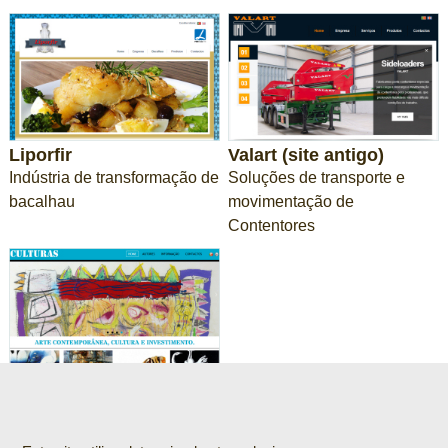
Liporfir
Valart (site antigo)
Indústria de transformação de
Soluções de transporte e
bacalhau
movimentação de
Contentores
Culturas(site antigo)
Arte Contemporânea
1
2
3
4
5
6
7
8
9
10
11
12