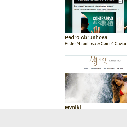
Pedro Abrunhosa
Pedro Abrunhosa & Comité Caviar
Mypiki
Happier Girls - Bikinis
1
2
3
4
5
6
7