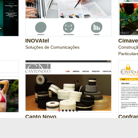
INOVAtel
Cimave
Soluções de Comunicações
Construçã
Particular
Canto Novo
Confra
Aveiro
Empresa de Têxteis
8
9
10
11
12
13
14