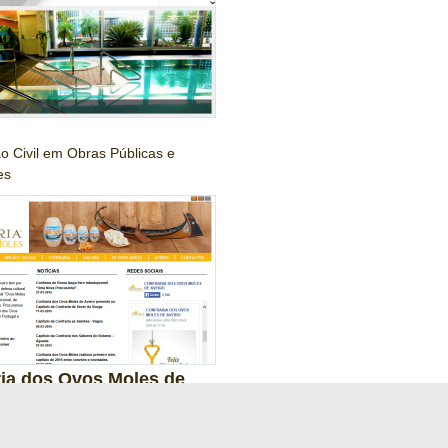
o Civil em Obras Públicas e
es
ria dos Ovos Moles de